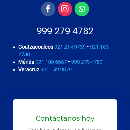
999 279 4782
Coatzacoalcos
921 214 9739
•
921 163
2730
Mérida
921 100 6687
•
999 279 4782
Veracruz
921 149 9879
Contáctanos hoy