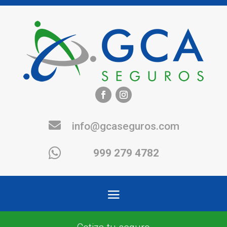

info@gcaseguros.com

999 279 4782