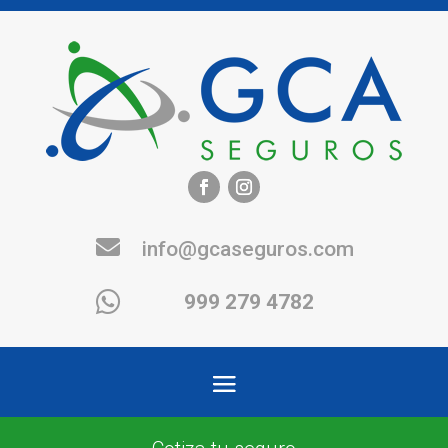

info@gcaseguros.com

999 279 4782